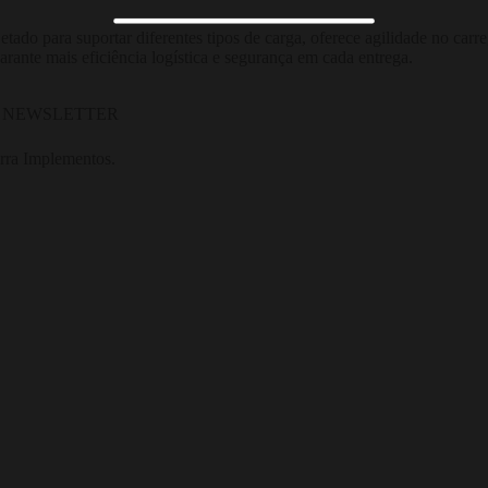
jetado para suportar diferentes tipos de carga, oferece agilidade no c
garante mais eficiência logística e segurança em cada entrega.
A NEWSLETTER
ra Implementos.