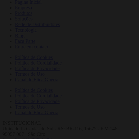
Página Inicial
Empresa
Produtos
Soluções
Rede de Distribuidores
Tecnologia
Blog
Faça Parte
Entre em contato
Política de Cookies
Política de Cordialidade
Política de Privacidade
Termos de Uso
Canal de Ética Guerra
Política de Cookies
Política de Cordialidade
Política de Privacidade
Termos de Uso
Canal de Ética Guerra
INSTITUCIONAL
Unidade I - Caxias do Sul - RS: BR-116, 15675 - KM 146
95057-007 - São Ciro