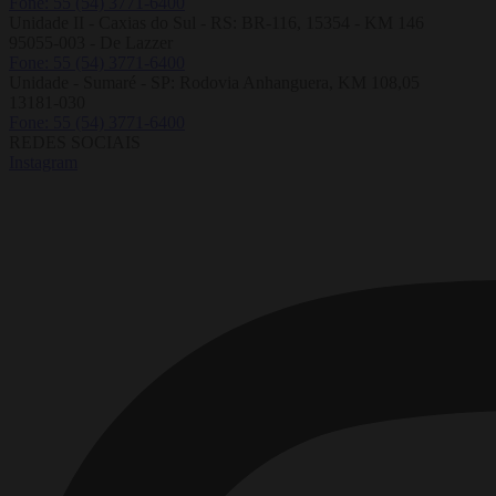
Fone: 55 (54) 3771-6400
Unidade II - Caxias do Sul - RS: BR-116, 15354 - KM 146
95055-003 - De Lazzer
Fone: 55 (54) 3771-6400
Unidade - Sumaré - SP: Rodovia Anhanguera, KM 108,05
13181-030
Fone: 55 (54) 3771-6400
REDES SOCIAIS
Instagram