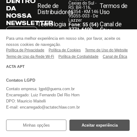
DENTRO
Caxias do Sul -
Rede de
Termos de
DA
RS: BR-116,
Distribuidores
Uso
15354 - KM 146
NOSSA
95055-003 - De
Lazzer
NEWSLETTER
Tecnologia
Canal de
Fone: 55 (54)
3771-6400
Ética
Blog
Guerra
Para uma melhor experiência em nosso site, por favor, aceite os
Unidade -
Todos os direitos
nossos cookies de navegação.
Sumaré - SP:
reservados.
Faça Parte
Rodovia
ASSINAR
Política de Privacidade
Política de Cookies
Termo de Uso do Website
Anhanguera,
Termo de Uso da Rede Wi-Fi
Política de Cordialidade
Canal de Ética
KM 108,05
Entre em
13181-030
Li e aceito o
contato
Fone: 55 (54)
ACTA APT
aviso acima,
3771-6400
bem como os
termos do
REDES
website
da
Contatos LGPD
SOCIAIS
Guerra
Implementos.
Contato empresa: lgpd@guerra.com.br
Encarregado: Luiz Fernando Del Rio Horn
DPO: Mauricio Maitelli
E-mail: encarregado@actatechlaw.com.br
Minhas opções
Aceitar experiência