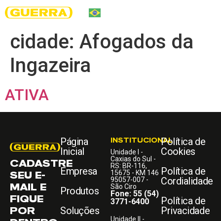
cidade:
Afogados da
Ingazeira
ATIVA
Página
INSTITUCIONAL
Política de
Inicial
Cookies
Unidade I -
Caxias do Sul -
CADASTRE
RS: BR-116,
Empresa
Política de
SEU E-
15675 - KM 146
Cordialidade
95057-007 -
MAIL E
São Ciro
Produtos
Fone: 55 (54)
FIQUE
Política de
3771-6400
POR
Soluções
Privacidade
Unidade II -