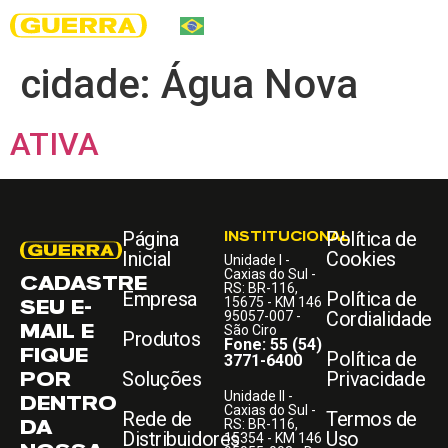
cidade:
Água Nova
ATIVA
Página
INSTITUCIONAL
Política de
Inicial
Cookies
Unidade I -
Caxias do Sul -
CADASTRE
RS: BR-116,
Empresa
Política de
SEU E-
15675 - KM 146
Cordialidade
95057-007 -
MAIL E
São Ciro
Produtos
Fone: 55 (54)
FIQUE
Política de
3771-6400
POR
Soluções
Privacidade
Unidade II -
DENTRO
Caxias do Sul -
Rede de
Termos de
DA
RS: BR-116,
Distribuidores
Uso
15354 - KM 146