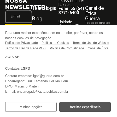
NOSSA
95055-003 - De
Lazzer
NEWSLETTER
Tecnologia
Canal de
Fone: 55 (54)
3771-6400
Ética
Blog
Guerra
Unidade -
Todos os direitos
Sumaré - SP:
reservados.
Faça Parte
Rodovia
ASSINAR
Para uma melhor experiência em nosso site, por favor, aceite os
Anhanguera,
KM 108,05
nossos cookies de navegação.
Entre em
13181-030
Política de Privacidade
Li e aceito o
Política de Cookies
Termo de Uso do Website
contato
Fone: 55 (54)
aviso acima,
3771-6400
Termo de Uso da Rede Wi-Fi
Política de Cordialidade
Canal de Ética
bem como os
termos do
REDES
website
da
ACTA APT
SOCIAIS
Guerra
Implementos.
Contatos LGPD
Contato empresa: lgpd@guerra.com.br
Encarregado: Luiz Fernando Del Rio Horn
DPO: Mauricio Maitelli
E-mail: encarregado@actatechlaw.com.br
Minhas opções
Aceitar experiência