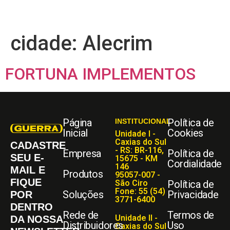
cidade:
Alecrim
FORTUNA IMPLEMENTOS
Página
Política de
INSTITUCIONAL
Inicial
Cookies
Unidade I -
Caxias do Sul
CADASTRE
- RS: BR-116,
Empresa
Política de
SEU E-
15675 - KM
Cordialidade
146
MAIL E
Produtos
95057-007 -
FIQUE
São Ciro
Política de
Fone: 55 (54)
Soluções
Privacidade
POR
3771-6400
DENTRO
Rede de
Termos de
Unidade II -
DA NOSSA
Distribuidores
Uso
Caxias do Sul