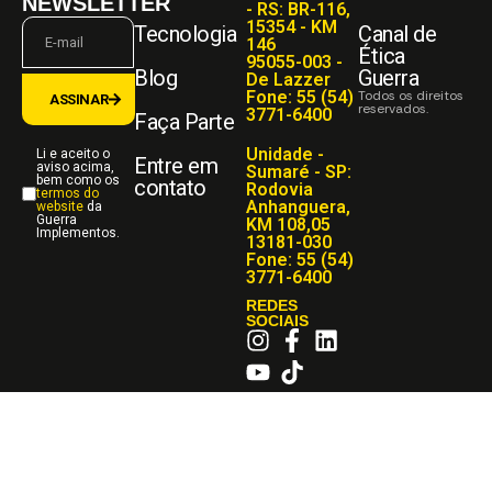
NEWSLETTER
- RS: BR-116,
15354 - KM
Tecnologia
Canal de
146
Ética
95055-003 -
Blog
Guerra
De Lazzer
Fone: 55 (54)
Todos os direitos
ASSINAR
reservados.
3771-6400
Faça Parte
Unidade -
Li e aceito o
Entre em
aviso acima,
Sumaré - SP:
bem como os
contato
Rodovia
termos do
Anhanguera,
website
da
Guerra
KM 108,05
Implementos.
13181-030
Fone: 55 (54)
3771-6400
REDES
SOCIAIS