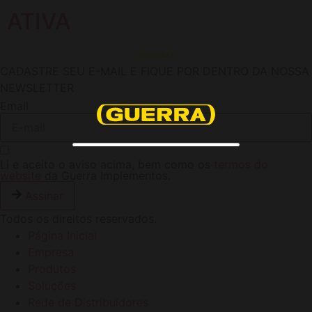
ATIVA
CADASTRE SEU E-MAIL E FIQUE POR DENTRO DA NOSSA
NEWSLETTER
Email
Li e aceito o aviso acima, bem como os
termos do
website
da Guerra Implementos.
Assinar
Todos os direitos reservados.
Página Inicial
Empresa
Produtos
Soluções
Rede de Distribuidores