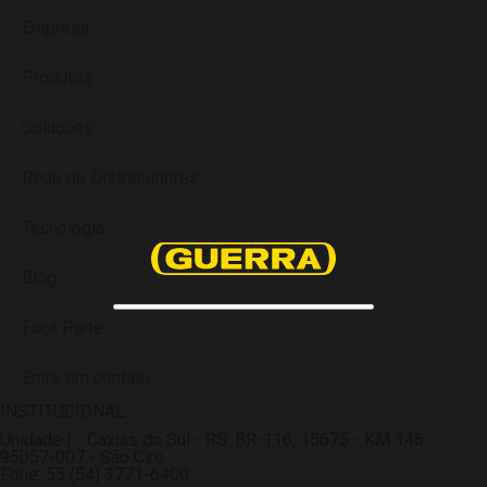
Empresa
Produtos
Soluções
Rede de Distribuidores
Tecnologia
Blog
Faça Parte
Entre em contato
INSTITUCIONAL
Unidade I - Caxias do Sul - RS: BR-116, 15675 - KM 146
95057-007 - São Ciro
Fone: 55 (54) 3771-6400