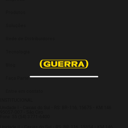
Produtos
Soluções
Rede de Distribuidores
Tecnologia
Blog
Faça Parte
Entre em contato
INSTITUCIONAL
Unidade I - Caxias do Sul - RS: BR-116, 15675 - KM 146
95057-007 - São Ciro
Fone: 55 (54) 3771-6400
Unidade II - Caxias do Sul - RS: BR-116, 15354 - KM 146