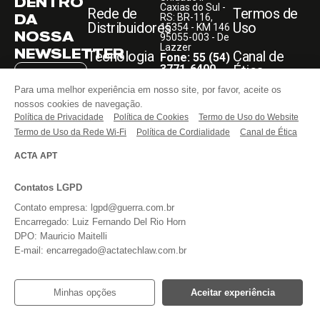
DENTRO
Caxias do Sul -
Rede de
Termos de
DA
RS: BR-116,
Distribuidores
Uso
15354 - KM 146
NOSSA
95055-003 - De
Lazzer
NEWSLETTER
Tecnologia
Canal de
Fone: 55 (54)
3771-6400
Ética
Blog
Guerra
Para uma melhor experiência em nosso site, por favor, aceite os
Unidade -
Todos os direitos
nossos cookies de navegação.
Sumaré - SP:
reservados.
Faça Parte
Rodovia
ASSINAR
Política de Privacidade
Política de Cookies
Termo de Uso do Website
Anhanguera,
Termo de Uso da Rede Wi-Fi
Política de Cordialidade
Canal de Ética
KM 108,05
Entre em
13181-030
Li e aceito o
contato
Fone: 55 (54)
ACTA APT
aviso acima,
3771-6400
bem como os
termos do
REDES
website
da
Contatos LGPD
SOCIAIS
Guerra
Implementos.
Contato empresa: lgpd@guerra.com.br
Encarregado: Luiz Fernando Del Rio Horn
DPO: Mauricio Maitelli
E-mail: encarregado@actatechlaw.com.br
Minhas opções
Aceitar experiência