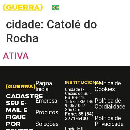
cidade:
Catolé do
Rocha
ATIVA
Página
INSTITUCIONAL
Política de
Inicial
Cookies
Unidade I -
Caxias do Sul -
CADASTRE
RS: BR-116,
Empresa
Política de
SEU E-
15675 - KM 146
Cordialidade
95057-007 -
MAIL E
São Ciro
Produtos
Fone: 55 (54)
FIQUE
Política de
3771-6400
POR
Soluções
Privacidade
Unidade II -