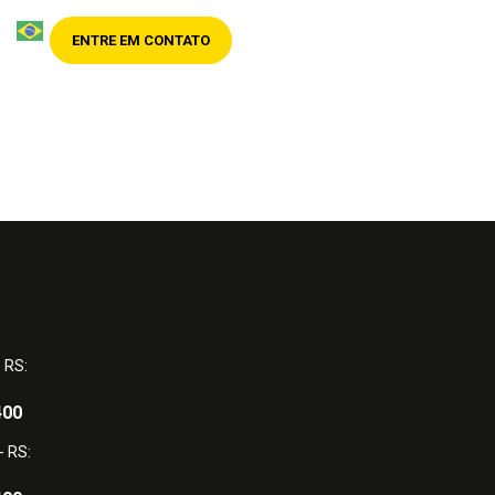
ENTRE EM CONTATO
- RS:
400
- RS: