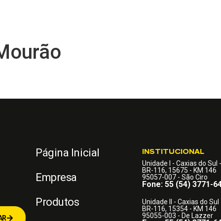
REDE DE DISTRIBUIDORES
BLOG
TECNOLOGIA
FAÇA PARTE
Mourão
Página Inicial
INSTITUCIONAL
Unidade I - Caxias do Sul 
BR-116, 15675 - KM 146
Empresa
95057-007 - São Ciro
Fone: 55 (54) 3771-6
Produtos
Unidade II - Caxias do Sul 
BR-116, 15354 - KM 146
95055-003 - De Lazzer
AR