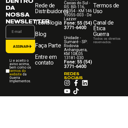
DENTRO
Caxias do Sul -
Rede de
Termos de
DA
RS: BR-116,
Distribuidores
Uso
15354 - KM 146
NOSSA
95055-003 - De
Lazzer
NEWSLETTER
Tecnologia
Canal de
Fone: 55 (54)
3771-6400
Ética
Blog
Guerra
Unidade -
Todos os direitos
Sumaré - SP:
reservados.
Faça Parte
Rodovia
ASSINAR
Anhanguera,
KM 108,05
Entre em
13181-030
Li e aceito o
contato
Fone: 55 (54)
aviso acima,
3771-6400
bem como os
termos do
REDES
website
da
SOCIAIS
Guerra
Implementos.