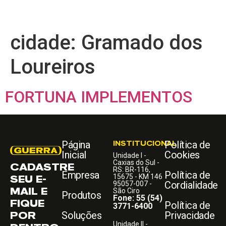
cidade:
Gramado dos
Loureiros
FORTUNA IMPLEMENTOS
Página
INSTITUCIONAL
Política de
Inicial
Cookies
Unidade I -
Caxias do Sul -
CADASTRE
RS: BR-116,
Empresa
Política de
SEU E-
15675 - KM 146
Cordialidade
95057-007 -
MAIL E
São Ciro
Produtos
Fone: 55 (54)
FIQUE
Política de
3771-6400
POR
Soluções
Privacidade
Unidade II -