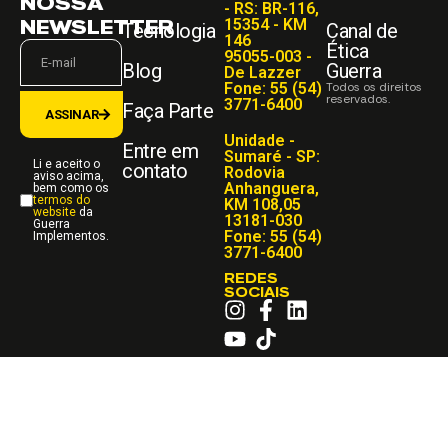
NOSSA
- RS: BR-116,
NEWSLETTER
15354 - KM
Tecnologia
Canal de
146
Ética
95055-003 -
Blog
Guerra
De Lazzer
Fone: 55 (54)
Todos os direitos
reservados.
3771-6400
Faça Parte
ASSINAR
Unidade -
Entre em
Sumaré - SP:
Li e aceito o
contato
Rodovia
aviso acima,
Anhanguera,
bem como os
termos do
KM 108,05
website
da
13181-030
Guerra
Fone: 55 (54)
Implementos.
3771-6400
REDES
SOCIAIS