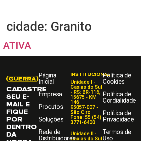
cidade:
Granito
ATIVA
Página
INSTITUCIONAL
Política de
Inicial
Cookies
Unidade I -
Caxias do Sul
CADASTRE
- RS: BR-116,
Empresa
Política de
SEU E-
15675 - KM
Cordialidade
146
MAIL E
Produtos
95057-007 -
FIQUE
São Ciro
Política de
Fone: 55 (54)
POR
Soluções
Privacidade
3771-6400
DENTRO
Rede de
Termos de
DA
Unidade II -
Distribuidores
Uso
Caxias do Sul