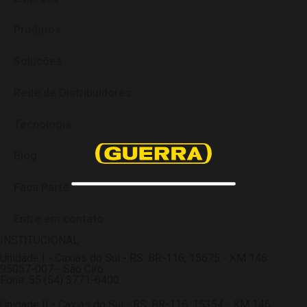
Produtos
Soluções
Rede de Distribuidores
Tecnologia
Blog
Faça Parte
Entre em contato
INSTITUCIONAL
Unidade I - Caxias do Sul - RS: BR-116, 15675 - KM 146
95057-007 - São Ciro
Fone: 55 (54) 3771-6400
Unidade II - Caxias do Sul - RS: BR-116, 15354 - KM 146