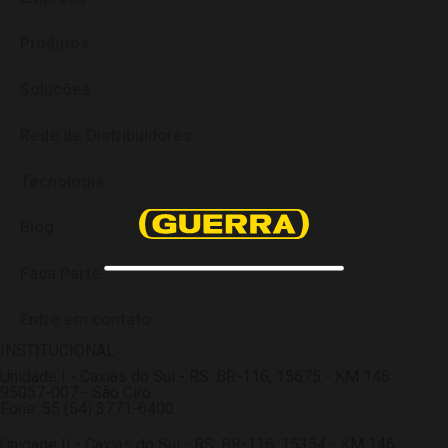
Produtos
Soluções
Rede de Distribuidores
Tecnologia
Blog
Faça Parte
Entre em contato
INSTITUCIONAL
Unidade I - Caxias do Sul - RS: BR-116, 15675 - KM 146
95057-007 - São Ciro
Fone: 55 (54) 3771-6400
Unidade II - Caxias do Sul - RS: BR-116, 15354 - KM 146