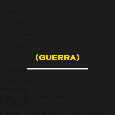
Produtos
Soluções
Rede de Distribuidores
Tecnologia
Blog
Faça Parte
Entre em contato
INSTITUCIONAL
Unidade I - Caxias do Sul - RS: BR-116, 15675 - KM 146
95057-007 - São Ciro
Fone: 55 (54) 3771-6400
Unidade II - Caxias do Sul - RS: BR-116, 15354 - KM 146