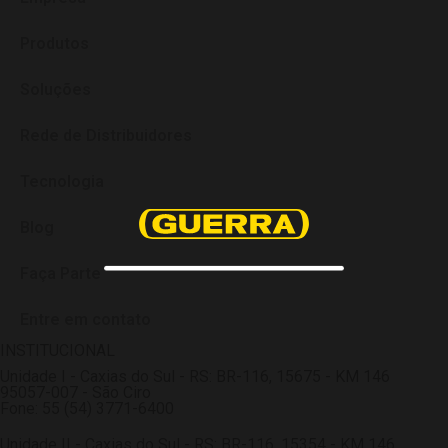
Produtos
Soluções
Rede de Distribuidores
Tecnologia
Blog
Faça Parte
Entre em contato
INSTITUCIONAL
Unidade I - Caxias do Sul - RS: BR-116, 15675 - KM 146
95057-007 - São Ciro
Fone: 55 (54) 3771-6400
Unidade II - Caxias do Sul - RS: BR-116, 15354 - KM 146