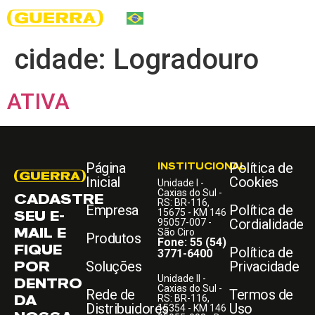
cidade:
Logradouro
ATIVA
Página
INSTITUCIONAL
Política de
Inicial
Cookies
Unidade I -
Caxias do Sul -
CADASTRE
RS: BR-116,
Empresa
Política de
SEU E-
15675 - KM 146
Cordialidade
95057-007 -
MAIL E
São Ciro
Produtos
Fone: 55 (54)
FIQUE
Política de
3771-6400
POR
Soluções
Privacidade
Unidade II -
DENTRO
Caxias do Sul -
Rede de
Termos de
DA
RS: BR-116,
Distribuidores
Uso
15354 - KM 146