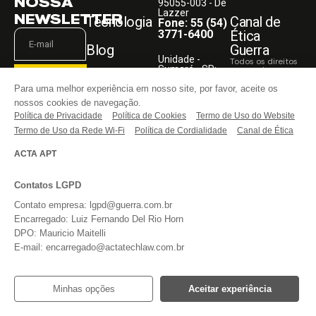
NOSSA
95055-003 - De
Lazzer
NEWSLETTER
Tecnologia
Canal de
Fone: 55 (54)
3771-6400
Ética
Blog
Guerra
Unidade -
Todos os direitos
Sumaré - SP:
reservados.
Faça Parte
Rodovia
ASSINAR
Para uma melhor experiência em nosso site, por favor, aceite os
Anhanguera,
KM 108,05
nossos cookies de navegação.
Entre em
13181-030
Política de Privacidade
Li e aceito o
Política de Cookies
Termo de Uso do Website
contato
Fone: 55 (54)
aviso acima,
3771-6400
Termo de Uso da Rede Wi-Fi
Política de Cordialidade
Canal de Ética
bem como os
termos do
REDES
website
da
ACTA APT
SOCIAIS
Guerra
Implementos.
Contatos LGPD
Contato empresa: lgpd@guerra.com.br
Encarregado: Luiz Fernando Del Rio Horn
DPO: Mauricio Maitelli
E-mail: encarregado@actatechlaw.com.br
Minhas opções
Aceitar experiência