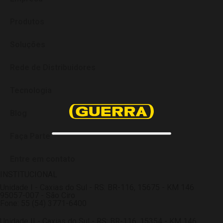
Produtos
Soluções
Rede de Distribuidores
Tecnologia
Blog
Faça Parte
Entre em contato
INSTITUCIONAL
Unidade I - Caxias do Sul - RS: BR-116, 15675 - KM 146
95057-007 - São Ciro
Fone: 55 (54) 3771-6400
Unidade II - Caxias do Sul - RS: BR-116, 15354 - KM 146