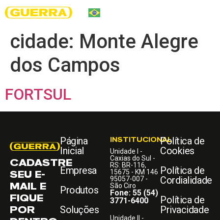
cidade:
Monte Alegre
dos Campos
FORTSUL
Página
INSTITUCIONAL
Política de
Inicial
Cookies
Unidade I -
Caxias do Sul -
CADASTRE
RS: BR-116,
Empresa
Política de
SEU E-
15675 - KM 146
Cordialidade
95057-007 -
MAIL E
São Ciro
Produtos
Fone: 55 (54)
FIQUE
Política de
3771-6400
POR
Soluções
Privacidade
Unidade II -