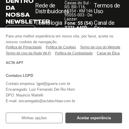
DENTRO
Caxias do Sul -
Rede de
Termos de
DA
RS: BR-116,
Distribuidores
Uso
15354 - KM 146
NOSSA
95055-003 - De
Lazzer
NEWSLETTER
Tecnologia
Canal de
Fone: 55 (54)
3771-6400
Ética
Blog
Guerra
Para uma melhor experiência em nosso site, por favor, aceite os
Unidade -
Todos os direitos
nossos cookies de navegação.
Sumaré - SP:
reservados.
Faça Parte
Rodovia
ASSINAR
Política de Privacidade
Política de Cookies
Termo de Uso do Website
Anhanguera,
Termo de Uso da Rede Wi-Fi
Política de Cordialidade
Canal de Ética
KM 108,05
Entre em
13181-030
Li e aceito o
contato
Fone: 55 (54)
ACTA APT
aviso acima,
3771-6400
bem como os
termos do
REDES
website
da
Contatos LGPD
SOCIAIS
Guerra
Implementos.
Contato empresa: lgpd@guerra.com.br
Encarregado: Luiz Fernando Del Rio Horn
DPO: Mauricio Maitelli
E-mail: encarregado@actatechlaw.com.br
Minhas opções
Aceitar experiência