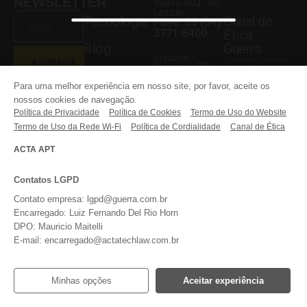
NEWSLETTER
95055-003 - De
Lazzer
Tecnologia
Canal de
Fone: 55 (54)
3771-6400
Ética
Blog
Guerra
Unidade -
Todos os direitos
ASSINAR
Sumaré - SP:
reservados.
Faça Parte
Rodovia
Para uma melhor experiência em nosso site, por favor, aceite os
Anhanguera,
KM 108,05
Li e aceito o
nossos cookies de navegação.
Entre em
aviso acima,
13181-030
Política de Privacidade
bem como os
Política de Cookies
Termo de Uso do Website
contato
Fone: 55 (54)
termos do
3771-6400
Termo de Uso da Rede Wi-Fi
Política de Cordialidade
Canal de Ética
website
da
Guerra
REDES
Implementos.
ACTA APT
SOCIAIS
Contatos LGPD
Contato empresa: lgpd@guerra.com.br
Encarregado: Luiz Fernando Del Rio Horn
DPO: Mauricio Maitelli
E-mail: encarregado@actatechlaw.com.br
Minhas opções
Aceitar experiência