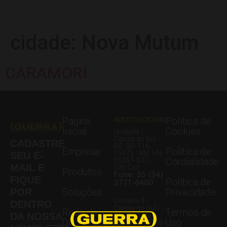
cidade:
Nova Mutum
CARAMORI
Página
Política de
INSTITUCIONAL
Inicial
Cookies
Unidade I -
Caxias do Sul -
CADASTRE
RS: BR-116,
Empresa
Política de
15675 - KM 146
SEU E-
Cordialidade
95057-007 -
MAIL E
São Ciro
Produtos
Fone: 55 (54)
FIQUE
Política de
3771-6400
Soluções
Privacidade
POR
Unidade II -
DENTRO
Caxias do Sul -
Rede de
Termos de
DA NOSSA
RS: BR-116,
Distribuidores
Uso
15354 - KM 146