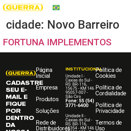
cidade:
Novo Barreiro
FORTUNA IMPLEMENTOS
Página
INSTITUCIONAL
Política de
Inicial
Cookies
Unidade I -
Caxias do Sul -
CADASTRE
RS: BR-116,
Empresa
Política de
SEU E-
15675 - KM 146
Cordialidade
95057-007 -
MAIL E
São Ciro
Produtos
Fone: 55 (54)
FIQUE
Política de
3771-6400
POR
Soluções
Privacidade
Unidade II -
DENTRO
Caxias do Sul -
Rede de
Termos de
DA
RS: BR-116,
Distribuidores
Uso
15354 - KM 146