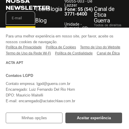
NOSSA
95055-003 - De
Lazzer
NEWSLETTER
Tecnologia
Canal de
Fone: 55 (54)
3771-6400
Ética
Blog
Guerra
Unidade -
Todos os direitos
Sumaré - SP:
reservados.
Faça Parte
Rodovia
ASSINAR
Para uma melhor experiência em nosso site, por favor, aceite os
Anhanguera,
KM 108,05
nossos cookies de navegação.
Entre em
13181-030
Política de Privacidade
Li e aceito o
Política de Cookies
Termo de Uso do Website
contato
Fone: 55 (54)
aviso acima,
3771-6400
Termo de Uso da Rede Wi-Fi
Política de Cordialidade
Canal de Ética
bem como os
termos do
REDES
website
da
ACTA APT
SOCIAIS
Guerra
Implementos.
Contatos LGPD
Contato empresa: lgpd@guerra.com.br
Encarregado: Luiz Fernando Del Rio Horn
DPO: Mauricio Maitelli
E-mail: encarregado@actatechlaw.com.br
Minhas opções
Aceitar experiência