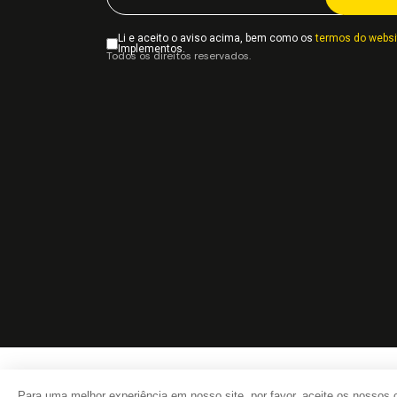
Li e aceito o aviso acima, bem como os
termos do websi
Implementos.
Todos os direitos reservados.
Para uma melhor experiência em nosso site, por favor, aceite os nossos 