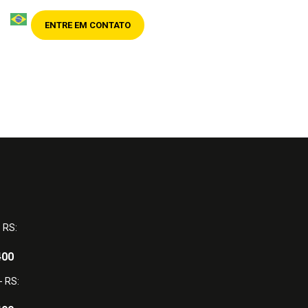
ENTRE EM CONTATO
- RS:
400
- RS: