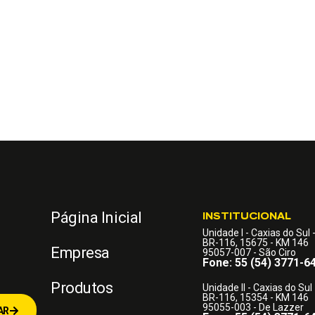
REDE DE DISTRIBUIDORES
BLOG
TECNOLOGIA
FAÇA PARTE
Página Inicial
INSTITUCIONAL
Unidade I - Caxias do Sul 
BR-116, 15675 - KM 146
Empresa
95057-007 - São Ciro
Fone: 55 (54) 3771-6
Produtos
Unidade II - Caxias do Sul 
BR-116, 15354 - KM 146
95055-003 - De Lazzer
AR