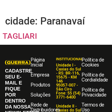
cidade:
Paranavaí
TAGLIARI
Página
Política de
INSTITUCIONAL
Inicial
Cookies
Unidade I -
Caxias do Sul
CADASTRE
- RS: BR-116,
Empresa
Política de
SEU E-
15675 - KM
Cordialidade
146
MAIL E
Produtos
95057-007 -
FIQUE
São Ciro
Política de
Fone: 55 (54)
Soluções
Privacidade
POR
3771-6400
DENTRO
Rede de
Termos de
Unidade II -
DA NOSSA
Distribuidores
Uso
Caxias do Sul