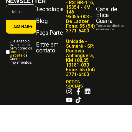
NEWSLETTER
- RS: BR-116,
15354 - KM
Tecnologia
Canal de
146
Ética
95055-003 -
Blog
Guerra
De Lazzer
Fone: 55 (54)
Todos os direitos
ASSINAR
reservados.
3771-6400
Faça Parte
Unidade -
Li e aceito o
Entre em
aviso acima,
Sumaré - SP:
bem como os
contato
Rodovia
termos do
Anhanguera,
website
da
Guerra
KM 108,05
Implementos.
13181-030
Fone: 55 (54)
3771-6400
REDES
SOCIAIS