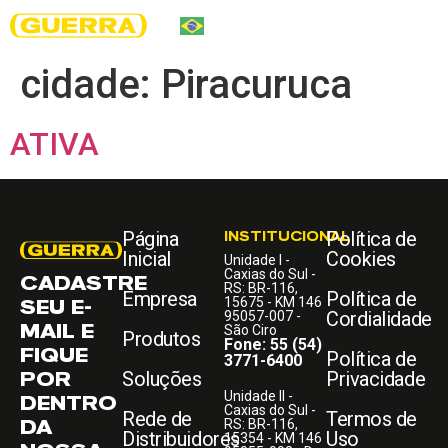
cidade:
Piracuruca
ATIVA
Página
INSTITUCIONAL
Política de
Inicial
Cookies
Unidade I -
Caxias do Sul -
CADASTRE
RS: BR-116,
Empresa
Política de
SEU E-
15675 - KM 146
Cordialidade
95057-007 -
MAIL E
São Ciro
Produtos
Fone: 55 (54)
FIQUE
Política de
3771-6400
POR
Soluções
Privacidade
Unidade II -
DENTRO
Caxias do Sul -
Rede de
Termos de
DA
RS: BR-116,
Distribuidores
Uso
15354 - KM 146