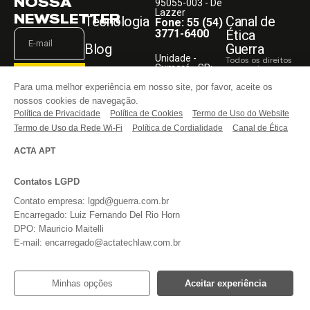
NOSSA
95055-003 - De
Lazzer
NEWSLETTER
Tecnologia
Canal de
Fone: 55 (54)
3771-6400
Ética
Blog
Guerra
Unidade -
Todos os direitos
Sumaré - SP:
reservados.
Faça Parte
Rodovia
ASSINAR
Para uma melhor experiência em nosso site, por favor, aceite os
Anhanguera,
KM 108,05
nossos cookies de navegação.
Entre em
13181-030
Política de Privacidade
Li e aceito o
Política de Cookies
Termo de Uso do Website
contato
Fone: 55 (54)
aviso acima,
3771-6400
Termo de Uso da Rede Wi-Fi
Política de Cordialidade
Canal de Ética
bem como os
termos do
REDES
website
da
ACTA APT
SOCIAIS
Guerra
Implementos.
Contatos LGPD
Contato empresa: lgpd@guerra.com.br
Encarregado: Luiz Fernando Del Rio Horn
DPO: Mauricio Maitelli
E-mail: encarregado@actatechlaw.com.br
Minhas opções
Aceitar experiência