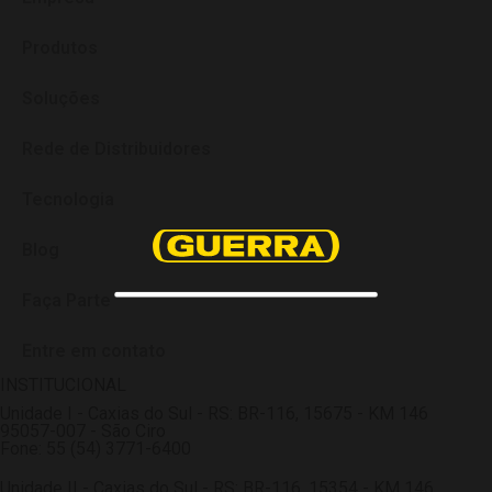
Produtos
Soluções
Rede de Distribuidores
Tecnologia
Blog
Faça Parte
Entre em contato
INSTITUCIONAL
Unidade I - Caxias do Sul - RS: BR-116, 15675 - KM 146
95057-007 - São Ciro
Fone: 55 (54) 3771-6400
Unidade II - Caxias do Sul - RS: BR-116, 15354 - KM 146