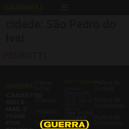
cidade:
São Pedro do
Ivaí
PEDROTTI
Página
INSTITUCIONAL
Política de
Inicial
Cookies
Unidade I -
Caxias do Sul -
CADASTRE
RS: BR-116,
Empresa
Política de
SEU E-
15675 - KM 146
Cordialidade
95057-007 -
MAIL E
São Ciro
Produtos
Fone: 55 (54)
FIQUE
Política de
3771-6400
POR
Soluções
Privacidade
Unidade II -