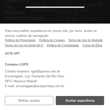
DENTRO
Caxias do Sul -
Rede de
Termos de
DA
RS: BR-116,
Distribuidores
Uso
15354 - KM 146
NOSSA
95055-003 - De
Lazzer
NEWSLETTER
Tecnologia
Canal de
Fone: 55 (54)
3771-6400
Ética
Blog
Guerra
Para uma melhor experiência em nosso site, por favor, aceite os
Unidade -
Todos os direitos
nossos cookies de navegação.
Sumaré - SP:
reservados.
Faça Parte
Rodovia
ASSINAR
Política de Privacidade
Política de Cookies
Termo de Uso do Website
Anhanguera,
Termo de Uso da Rede Wi-Fi
Política de Cordialidade
Canal de Ética
KM 108,05
Entre em
13181-030
Li e aceito o
contato
Fone: 55 (54)
ACTA APT
aviso acima,
3771-6400
bem como os
termos do
REDES
website
da
Contatos LGPD
SOCIAIS
Guerra
Implementos.
Contato empresa: lgpd@guerra.com.br
Encarregado: Luiz Fernando Del Rio Horn
DPO: Mauricio Maitelli
E-mail: encarregado@actatechlaw.com.br
Minhas opções
Aceitar experiência