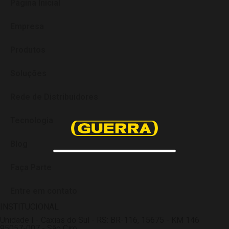
Página Inicial
Empresa
Produtos
Soluções
Rede de Distribuidores
Tecnologia
Blog
Faça Parte
Entre em contato
INSTITUCIONAL
Unidade I - Caxias do Sul - RS: BR-116, 15675 - KM 146
95057-007 - São Ciro