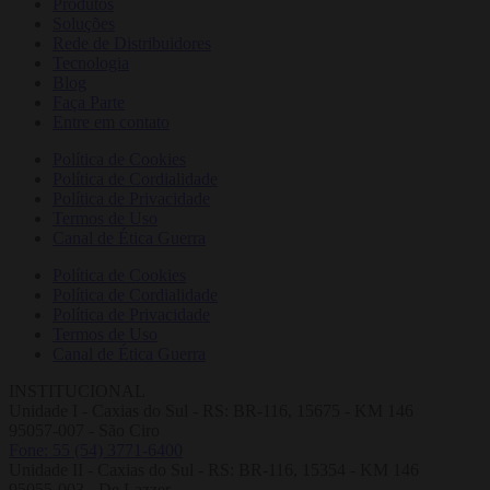
Produtos
Soluções
Rede de Distribuidores
Tecnologia
Blog
Faça Parte
Entre em contato
Política de Cookies
Política de Cordialidade
Política de Privacidade
Termos de Uso
Canal de Ética Guerra
Política de Cookies
Política de Cordialidade
Política de Privacidade
Termos de Uso
Canal de Ética Guerra
INSTITUCIONAL
Unidade I - Caxias do Sul - RS: BR-116, 15675 - KM 146
95057-007 - São Ciro
Fone: 55 (54) 3771-6400
Unidade II - Caxias do Sul - RS: BR-116, 15354 - KM 146
95055-003 - De Lazzer