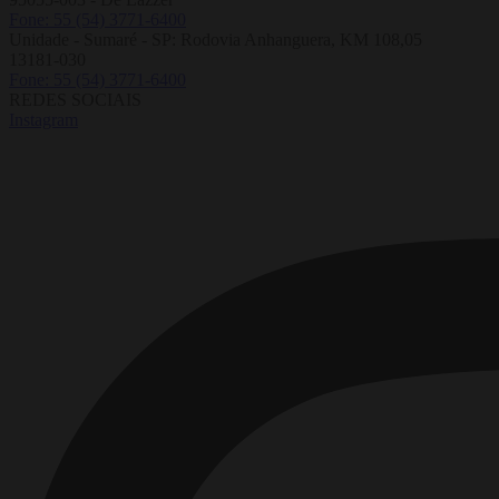
Fone: 55 (54) 3771-6400
Unidade - Sumaré - SP: Rodovia Anhanguera, KM 108,05
13181-030
Fone: 55 (54) 3771-6400
REDES SOCIAIS
Instagram