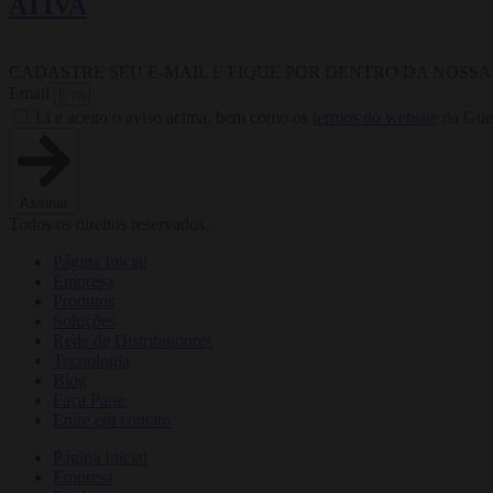
ATIVA
CADASTRE SEU E-MAIL E FIQUE POR DENTRO DA NOSS
Email
Li e aceito o aviso acima, bem como os
termos do website
da Guer
Assinar
Todos os direitos reservados.
Página Inicial
Empresa
Produtos
Soluções
Rede de Distribuidores
Tecnologia
Blog
Faça Parte
Entre em contato
Página Inicial
Empresa