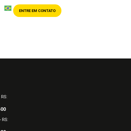
ENTRE EM CONTATO
- RS:
400
- RS: