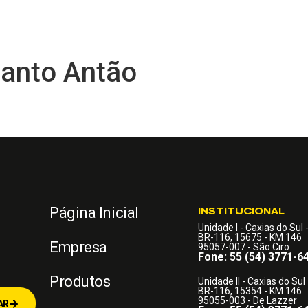
REDE DE DISTRIBUIDORES
BLOG
TECNOLOGIA
FAÇA PARTE
Santo Antão
Página Inicial
INSTITUCIONAL
Unidade I - Caxias do Sul 
BR-116, 15675 - KM 146
Empresa
95057-007 - São Ciro
Fone: 55 (54) 3771-6
Produtos
Unidade II - Caxias do Sul 
BR-116, 15354 - KM 146
95055-003 - De Lazzer
AR