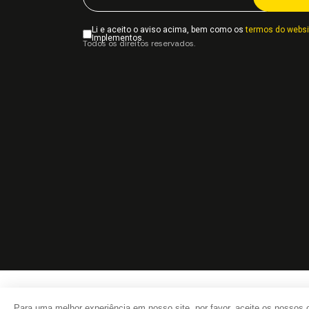
Li e aceito o aviso acima, bem como os
termos do websi
Implementos.
Todos os direitos reservados.
Para uma melhor experiência em nosso site, por favor, aceite os nossos 