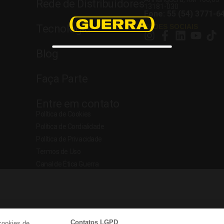
Rede de Distribuidores
13181-030
Fone: 55 (54) 3771-6
Tecnologia
REDES SOCIAIS
Blog
Faça Parte
Entre em contato
Política de Cookies
Política de Cordialidade
Política de Privacidade
Termos de Uso
Canal de Ética Guerra
Contatos LGPD
cookies de