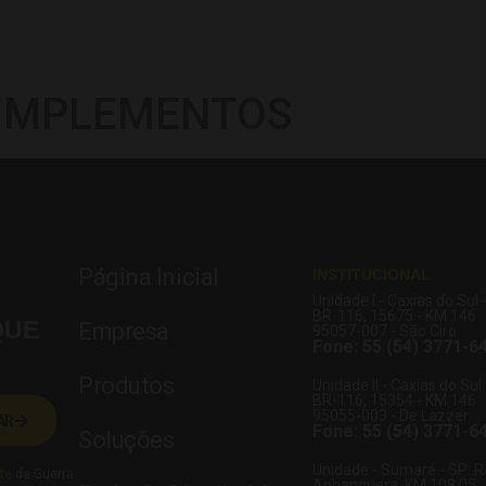
 IMPLEMENTOS
Página Inicial
INSTITUCIONAL
Unidade I - Caxias do Sul 
BR-116, 15675 - KM 146
QUE
Empresa
95057-007 - São Ciro
Fone: 55 (54) 3771-6
Produtos
Unidade II - Caxias do Sul 
BR-116, 15354 - KM 146
95055-003 - De Lazzer
AR
Fone: 55 (54) 3771-6
Soluções
Unidade - Sumaré - SP: 
te
da Guerra
Anhanguera, KM 108,05