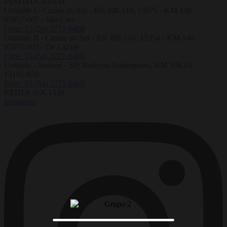
INSTITUCIONAL
Unidade I - Caxias do Sul - RS: BR-116, 15675 - KM 146
95057-007 - São Ciro
Fone: 55 (54) 3771-6400
Unidade II - Caxias do Sul - RS: BR-116, 15354 - KM 146
95055-003 - De Lazzer
Fone: 55 (54) 3771-6400
Unidade - Sumaré - SP: Rodovia Anhanguera, KM 108,05
13181-030
Fone: 55 (54) 3771-6400
REDES SOCIAIS
Instagram