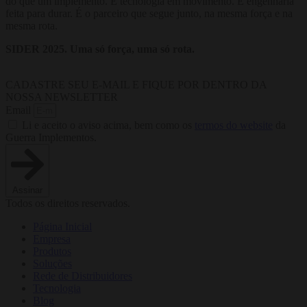
do que um implemento. É tecnologia em movimento. É engenharia
feita para durar. É o parceiro que segue junto, na mesma força e na
mesma rota.
SIDER 2025. Uma só força, uma só rota.
CADASTRE SEU E-MAIL E FIQUE POR DENTRO DA
NOSSA NEWSLETTER
Email
Li e aceito o aviso acima, bem como os
termos do website
da
Guerra Implementos.
Assinar
Todos os direitos reservados.
Página Inicial
Empresa
Produtos
Soluções
Rede de Distribuidores
Tecnologia
Blog