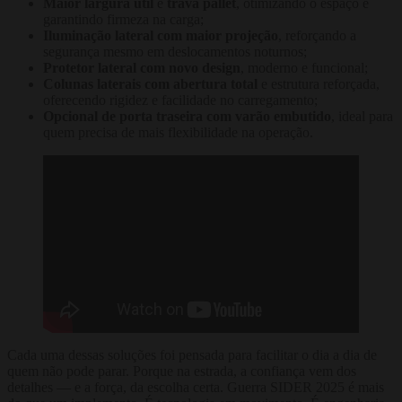
Maior largura útil
e
trava pallet
, otimizando o espaço e
garantindo firmeza na carga;
Iluminação lateral com maior projeção
, reforçando a
segurança mesmo em deslocamentos noturnos;
Protetor lateral com novo design
, moderno e funcional;
Colunas laterais com abertura total
e estrutura reforçada,
oferecendo rigidez e facilidade no carregamento;
Opcional de porta traseira com varão embutido
, ideal para
quem precisa de mais flexibilidade na operação.
Cada uma dessas soluções foi pensada para facilitar o dia a dia de
quem não pode parar. Porque na estrada, a confiança vem dos
detalhes — e a força, da escolha certa. Guerra SIDER 2025 é mais