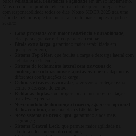
busca
versatilidade, resistência e agilidade
em um só implemento.
Mais do que um produto, ele é um aliado de quem carrega o Brasil
com responsabilidade todos os dias. Nosso SIDER 2025 traz uma
série de melhorias que tornam o transporte mais simples, rápido e
seguro:
Lona projetada com maior resistência e durabilidade
,
ideal para aguentar o ritmo pesado da rotina;
Bitola extra larga
, garantindo maior estabilidade em
qualquer terreno;
Sistema Top Sider
, que facilita a carga e descarga lateral com
agilidade e eficiência;
Sistema de fechamento lateral com travessas de
contenção
e
colunas móveis ajustáveis
, que se adaptam às
diferentes configurações de carga;
Colunas e travessas zincadas
, oferecendo proteção extra
contra o desgaste do tempo;
Roldanas duplas
, que proporcionam uma movimentação
mais leve e precisa;
Novo módulo de iluminação traseira
, agora com
opcional
de luz contínua
, aumentando a visibilidade;
Novo sistema de break light
, garantindo ainda mais
segurança;
Sistema Central Lock
, que permite maior agilidade na
abertura e fechamento do conjunto;