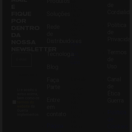
Produtos
BR-
de
E
116,
15675
Cordialid
FIQUE
Soluções
- KM
POR
146
Política
95057-
Rede
DENTRO
007 -
de
de
DA
São
Privacida
Ciro
Distribuidores
NOSSA
Fone:
NEWSLETTER
55
Termos
Tecnologia
(54)
3771-
de
6400
Uso
Blog
ASSINAR
Canal
Faça
Unidade
II -
de
Parte
Caxias
Li e aceito o
Ética
do Sul
aviso acima,
- RS:
bem como os
Entre
Guerra
termos do
BR-
em
website
da
116,
Guerra
Política
15354
contato
Implementos.
- KM
de
146
Página
Cookies
95055-
003 -