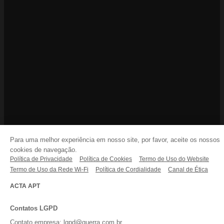
Para uma melhor experiência em nosso site, por favor, aceite os nossos
cookies de navegação.
Política de Privacidade
Política de Cookies
Termo de Uso do Website
Termo de Uso da Rede Wi-Fi
Política de Cordialidade
Canal de Ética
ACTA APT
Contatos LGPD
Contato empresa: lgpd@guerra.com.br