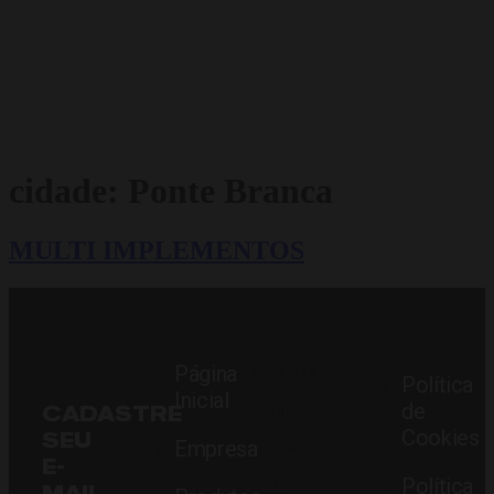
cidade:
Ponte Branca
MULTI IMPLEMENTOS
Página
INSTITUCIONAL
Política
Inicial
de
CADASTRE
Unidade
I -
Cookies
SEU
Empresa
Caxias
E-
do Sul
- RS:
Política
MAIL