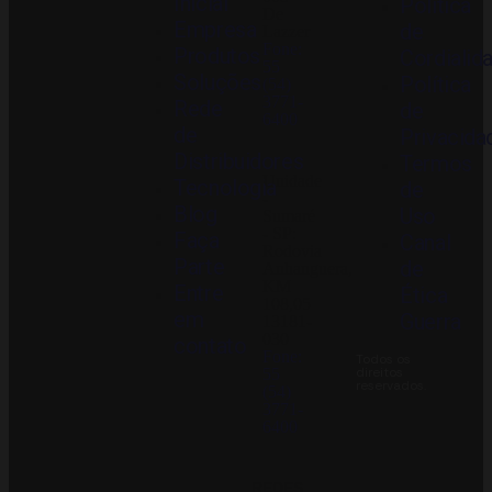
Inicial
Política
De
Empresa
de
Lazzer
Fone:
Produtos
Cordialid
55
Soluções
Política
(54)
3771-
Rede
de
6400
de
Privacida
Distribuidores
Termos
Unidade
Tecnologia
de
-
Blog
Uso
Sumaré
- SP:
Faça
Canal
Rodovia
Parte
de
Anhanguera,
KM
Entre
Ética
108,05
em
Guerra
13181-
030
contato
Fone:
Todos os
direitos
55
reservados.
(54)
3771-
6400
REDES