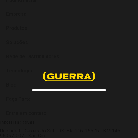
Empresa
Produtos
Soluções
Rede de Distribuidores
Tecnologia
Blog
Faça Parte
Entre em contato
INSTITUCIONAL
Unidade I - Caxias do Sul - RS: BR-116, 15675 - KM 146
95057-007 - São Ciro