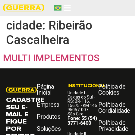
cidade:
Ribeirão
Cascalheira
MULTI IMPLEMENTOS
Página
INSTITUCIONAL
Política de
Inicial
Cookies
Unidade I -
Caxias do Sul -
CADASTRE
RS: BR-116,
Empresa
Política de
SEU E-
15675 - KM 146
Cordialidade
95057-007 -
MAIL E
São Ciro
Produtos
Fone: 55 (54)
FIQUE
Política de
3771-6400
POR
Soluções
Privacidade
Unidade II -