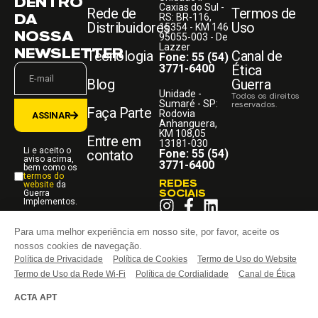
DENTRO
Caxias do Sul -
Rede de
Termos de
DA
RS: BR-116,
Distribuidores
Uso
15354 - KM 146
NOSSA
95055-003 - De
Lazzer
NEWSLETTER
Tecnologia
Canal de
Fone: 55 (54)
3771-6400
Ética
Blog
Guerra
Unidade -
Todos os direitos
Sumaré - SP:
reservados.
Faça Parte
Rodovia
ASSINAR
Anhanguera,
KM 108,05
Entre em
13181-030
Li e aceito o
contato
Fone: 55 (54)
aviso acima,
3771-6400
bem como os
termos do
REDES
website
da
SOCIAIS
Guerra
Implementos.
Para uma melhor experiência em nosso site, por favor, aceite os
nossos cookies de navegação.
Política de Privacidade
Política de Cookies
Termo de Uso do Website
Termo de Uso da Rede Wi-Fi
Política de Cordialidade
Canal de Ética
ACTA APT