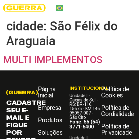
cidade:
São Félix do
Araguaia
MULTI IMPLEMENTOS
Página
INSTITUCIONAL
Política de
Inicial
Cookies
Unidade I -
Caxias do Sul -
CADASTRE
RS: BR-116,
Empresa
Política de
SEU E-
15675 - KM 146
Cordialidade
95057-007 -
MAIL E
São Ciro
Produtos
Fone: 55 (54)
FIQUE
Política de
3771-6400
POR
Soluções
Privacidade
Unidade II -