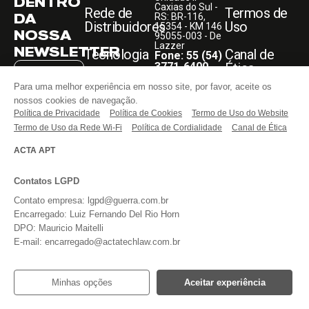
DENTRO
Caxias do Sul -
Rede de
Termos de
DA
RS: BR-116,
Distribuidores
Uso
15354 - KM 146
NOSSA
95055-003 - De
Lazzer
NEWSLETTER
Tecnologia
Canal de
Fone: 55 (54)
3771-6400
Ética
Blog
Guerra
Para uma melhor experiência em nosso site, por favor, aceite os
Unidade -
Todos os direitos
nossos cookies de navegação.
Sumaré - SP:
reservados.
Faça Parte
Rodovia
ASSINAR
Política de Privacidade
Política de Cookies
Termo de Uso do Website
Anhanguera,
Termo de Uso da Rede Wi-Fi
Política de Cordialidade
Canal de Ética
KM 108,05
Entre em
13181-030
Li e aceito o
contato
Fone: 55 (54)
ACTA APT
aviso acima,
3771-6400
bem como os
termos do
REDES
website
da
Contatos LGPD
SOCIAIS
Guerra
Implementos.
Contato empresa: lgpd@guerra.com.br
Encarregado: Luiz Fernando Del Rio Horn
DPO: Mauricio Maitelli
E-mail: encarregado@actatechlaw.com.br
Minhas opções
Aceitar experiência