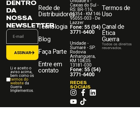
Unidade II -
DENTRO
Caxias do Sul -
Rede de
Termos de
DA
RS: BR-116,
Distribuidores
Uso
15354 - KM 146
NOSSA
95055-003 - De
Lazzer
NEWSLETTER
Tecnologia
Canal de
Fone: 55 (54)
3771-6400
Ética
Blog
Guerra
Unidade -
Todos os direitos
Sumaré - SP:
reservados.
Faça Parte
Rodovia
ASSINAR
Anhanguera,
KM 108,05
Entre em
13181-030
Li e aceito o
contato
Fone: 55 (54)
aviso acima,
3771-6400
bem como os
termos do
REDES
website
da
SOCIAIS
Guerra
Implementos.