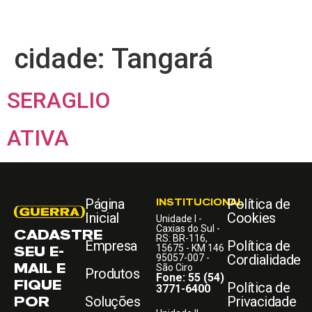
cidade:
Tangará
SERAGLIO
ATIVA
Página
INSTITUCIONAL
Política de
Inicial
Cookies
Unidade I -
Caxias do Sul -
CADASTRE
RS: BR-116,
Empresa
Política de
SEU E-
15675 - KM 146
Cordialidade
95057-007 -
MAIL E
São Ciro
Produtos
Fone: 55 (54)
FIQUE
Política de
3771-6400
POR
Soluções
Privacidade