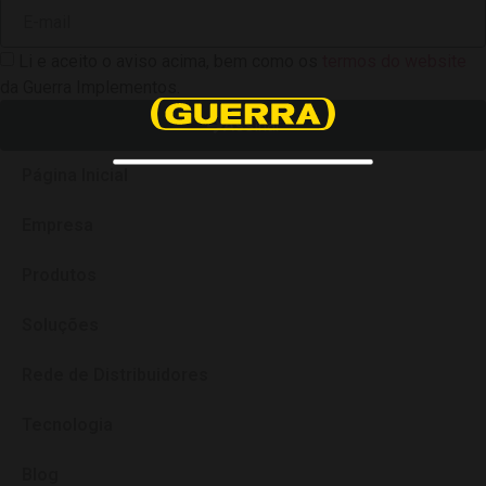
Li e aceito o aviso acima, bem como os
termos do website
da Guerra Implementos.
Assinar
Página Inicial
Empresa
Produtos
Soluções
Rede de Distribuidores
Tecnologia
Blog